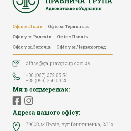
Офіс м.Львів
Офіc м. Тернопіль
Офіс у м.Радехів
Офіс с.Павлів
Офіс у м.Золочів
Офіс у м.Червоноград
office@galpravgroup.com.ua
+38 (067) 672 85 54
+38 (099) 260 04 20
Ми в соцмережах:
Адреса нашого офісу:
79008, м.Львів, вул.Винниченка, 2/11а