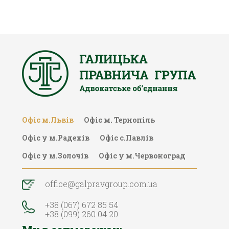
Офіс м.Львів
Офіc м. Тернопіль
Офіс у м.Радехів
Офіс с.Павлів
Офіс у м.Золочів
Офіс у м.Червоноград
office@galpravgroup.com.ua
+38 (067) 672 85 54
+38 (099) 260 04 20