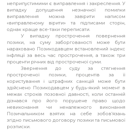
неприпустимими є виправлення і закреслення. У
випадку допущення незначної помилки
виправлення можна завірити написом
«виправленому вірити» та підписами сторін,
однак краще все-таки переписати.
У випадку прострочення повернення
позики, на суму заборгованості може бути
нараховано Позикодавцем встановлений індекс
інфляції за весь час прострочення, а також три
проценти річних від простроченої суми.
Звернення до суду за стягнення
простроченої позики, процентів за її
користування і штрафних санкцій може бути
здійснено Позикодавцем у будь-який момент в
межах строків позовної давності, коли останній
дізнався про його порушене право щодо
невиконання чи неналежного виконання
Позичальником взятих на себе зобов’язань
згідно письмового договору позики та письмової
розписки.