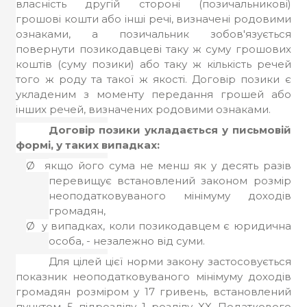
власність другій стороні (позичальникові)
грошові кошти або інші речі, визначені родовими
ознаками, а позичальник зобов'язується
повернути позикодавцеві таку ж суму грошових
коштів (суму позики) або таку ж кількість речей
того ж роду та такої ж якості.
Договір позики є
укладеним з моменту передання грошей або
інших речей, визначених родовими ознаками.
Договір позики укладається у письмовій
формі,
у таких випадках:
Ø
якщо його сума не менш як у десять разів
перевищує встановлений законом розмір
неоподатковуваного мінімуму доходів
громадян,
Ø
у випадках, коли позикодавцем є юридична
особа, - незалежно від суми.
Для цілей цієї норми закону застосовується
показник неоподатковуваного мінімуму доходів
громадян розміром у 17 гривень, встановлений
пунктом 5 підрозділу 1 розділу XX Податкового