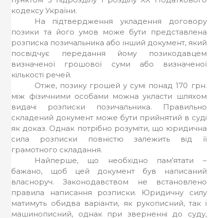
кодексу України.
На підтвердження укладення договору
позики та його умов може бути представлена
розписка позичальника або інший документ, який
посвідчує передання йому позикодавцем
визначеної грошової суми або визначеної
кількості речей.
Отже, позику грошей у сумі понад 170 грн.
між фізичними особами можна укласти шляхом
видачі розписки позичальника.
Правильно
складений документ може бути прийнятий в суді
як доказ. Однак потрібно розуміти, що юридична
сила розписки повністю залежить від її
грамотного складання.
Найперше, що необхідно пам’ятати –
бажано, щоб цей документ був написаний
власноруч. Законодавством не встановлено
правила написання розписки. Юридичну силу
матимуть обидва варіанти, як рукописний, так і
машинописний, однак при зверненні до суду,