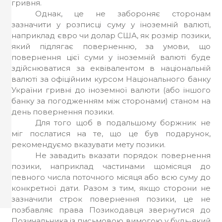
гривня.
Однак, це не забороняє сторонам
зазначити у розписці суму у іноземній валюті,
наприклад євро чи долар США, як розмір позики,
який підлягає поверненню, за умови, що
повернення цієї суми у іноземній валюті буде
здійснюватися за еквівалентом в національній
валюті за офіційним курсом Національного банку
України гривні до іноземної валюти (або іншого
банку за погодженням між сторонами) станом на
день повернення позики.
Для того щоб в подальшому боржник не
міг послатися на те, що це був подарунок,
рекомендуємо вказувати мету позики.
Не завадить вказати порядок повернення
позики, наприклад частинами щомісяця до
певного числа поточного місяця або всю суму до
конкретної дати. Разом з тим, якщо сторони не
зазначили строк повернення позики, це не
позбавляє права Позикодавця звернутися до
Позичальника із письмовою вимогою у будь-який