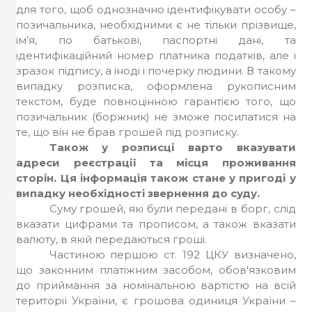
для того, щоб однозначно ідентифікувати особу –
позичальника, необхідними є не тільки прізвище,
ім’я, по батькові, паспортні дані, та
ідентифікаційний номер платника податків, але і
зразок підпису, а іноді і почерку людини. В такому
випадку розписка, оформлена рукописним
текстом, буде повноцінною гарантією того, що
позичальник (боржник) не зможе посилатися на
те, що він не брав грошей під розписку.
Також у розписці варто вказувати
адреси реєстрації та місця проживання
сторін. Ця інформація також стане у пригоді у
випадку необхідності звернення до суду.
Суму грошей, які були передані в борг, слід
вказати цифрами та прописом, а також вказати
валюту, в якій передаються гроші.
Частиною першою ст. 192 ЦКУ визначено,
що законним платіжним засобом, обов'язковим
до приймання за номінальною вартістю на всій
території України, є грошова одиниця України –