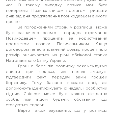
час. В такому випадку, позика має бути
повернена Позичальником протягом тридцяти
днів від дня пред'явлення позикодавцем вимоги
про це.
За погодженням сторін, у розписці
може
бути зазначено розмір і порядок отримання
Позикодавцем процентів за користування
предметом позики Позичальником.
Якщо
договором не встановлений розмір процентів, їх
розмір визначається на рівні облікової ставки
Національного банку України.
Гроші в борг під розписку рекомендуємо
давати при свідках, які надалі зможуть
підтвердити факт передачі вами грошей
боржнику. Тому бажано вказати дані, які
допоможуть ідентифікувати їх надалі, і особистий
підпис. Свідком може бути кожна дієздатна
особа, якій відомі будь-які обставини, що
стосуються справи.
Варто також зауважити, що у розписці