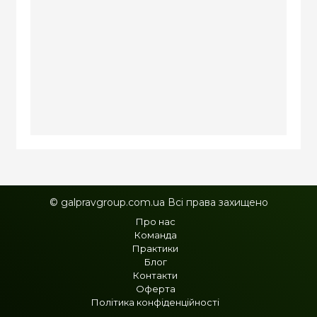
© galpravgroup.com.ua Всі права захищено
Про нас
Команда
Практики
Блог
Контакти
Оферта
Політика конфіденційності