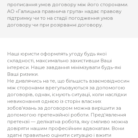
прописання умов договору між його сторонами.
АО «Галицька правнича група» надає правову
підтримку чи то на стадії погодження умов
договору чи при розірванні договору.
Наші юристи оформлять угоду будь якої
складності, максимально захистивши Ваші
інтереси. Наше завдання мінімізувати будь-які
Ваші ризики.
Не дивлячись на те, що більшість взаємовідносин
між сторонами врегульовуються за допомогою
договорів, однак, існують ситуації, коли наслідки
невиконання однією із сторін власних
зобов'язань за договором можна вирішити за
допомогою претензійної роботи. Пред'явлення
претензії — делікатна робота, яку сміливо можна
довіряти нашим професійним адвокатам. Вони
здатні правильно оцінити ситуацію і вжити