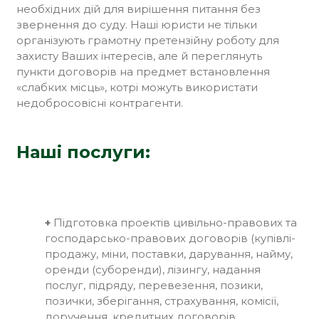
необхідних дій для вирішення питання без
звернення до суду. Наші юристи не тільки
організують грамотну претензійну роботу для
захисту Ваших інтересів, але й переглянуть
пункти договорів на предмет встановлення
«слабких місць», котрі можуть використати
недобросовісні контрагенти.
Наші послуги:
+
Підготовка проектів цивільно-правових та
господарсько-правових договорів (купівлі-
продажу, міни, поставки, дарування, найму,
оренди (суборенди), лізингу, надання
послуг, підряду, перевезення, позики,
позички, зберігання, страхування, комісії,
доручення, кредитних договорів,